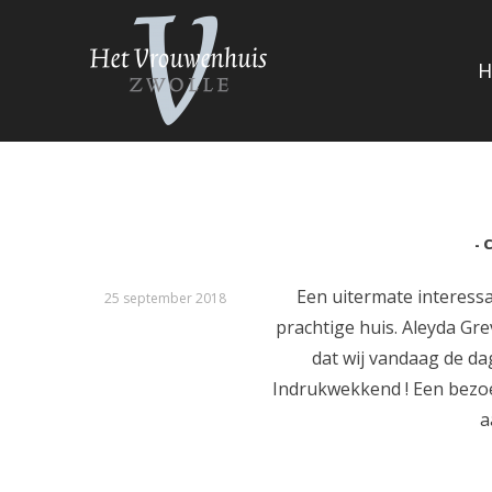
Skip
to
H
content
VROUWENHUIS ZWOLLE
C
Een uitermate interess
25 september 2018
prachtige huis. Aleyda Gr
dat wij vandaag de da
Indrukwekkend ! Een bezo
a