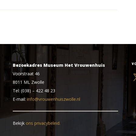
V
Bezoekadres Museum Het Vrouwenhuis
Voorstraat 46
X
8011 ML Zwolle
Tel: (038) – 422 48 23
E-mail:
info@vrouwenhuiszwolle.nl
Bekijk
ons privacybeleid.