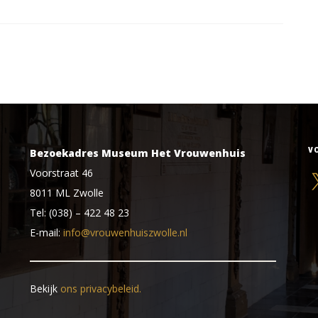
V
Bezoekadres Museum Het Vrouwenhuis
Voorstraat 46
X
8011 ML Zwolle
Tel: (038) – 422 48 23
E-mail:
info@vrouwenhuiszwolle.nl
Bekijk
ons privacybeleid.